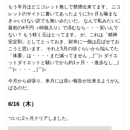
もう半月ほどニコレット無しで禁煙出来てます。 ニコ
レットのサイトに書いてあったように3ヶ月も噛まな
きゃいけない訳でも無いみたいだ。 なんで私みたいに
最初の4千円（48個入り）で済むなら・・・安いんで
ない？ もう軽く元はとってます。 が、これは「精神
安定剤」としてとっておき、財布に一個は忍ばせてお
こうと思います。 それと5月の頭ぐらいから悩んでた
「体重」は・・・・まだ減ってません ＿|￣|○ ダイエ
ットダイエットと騒いでから約1ヶ月・・進歩なし＿|
￣|○ ・・・＿|￣|○
今月から頑張り、来月には良い報告が出来るようがん
ばるのだ。
6/16（木）
ついに2ヶ月クリアしました。