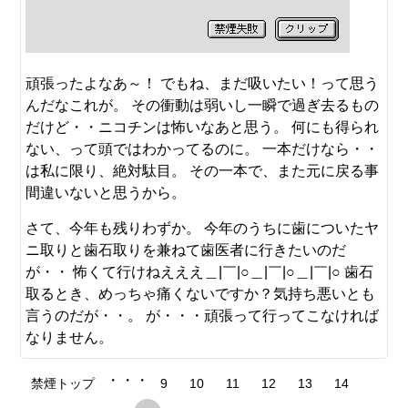
頑張ったよなあ～！ でもね、まだ吸いたい！って思う
んだなこれが。 その衝動は弱いし一瞬で過ぎ去るもの
だけど・・ニコチンは怖いなあと思う。 何にも得られ
ない、って頭ではわかってるのに。 一本だけなら・・
は私に限り、絶対駄目。 その一本で、また元に戻る事
間違いないと思うから。
さて、今年も残りわずか。 今年のうちに歯についたヤ
ニ取りと歯石取りを兼ねて歯医者に行きたいのだ
が・・ 怖くて行けねえええ＿|￣|○＿|￣|○＿|￣|○ 歯石
取るとき、めっちゃ痛くないですか？気持ち悪いとも
言うのだが・・。 が・・・頑張って行ってこなければ
なりません。
・・・
禁煙トップ
9
10
11
12
13
14